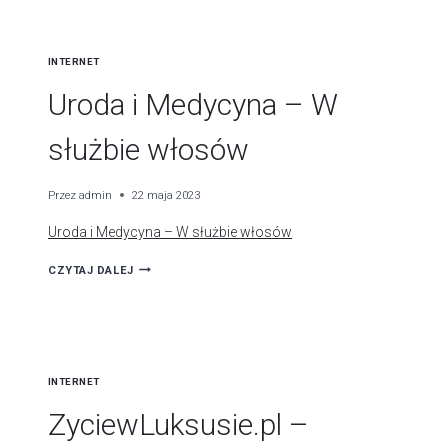
ROZJAŚNIAJĄCE
DO
INTERNET
WŁOSÓW
Uroda i Medycyna – W
służbie włosów
Przez
admin
22 maja 2023
Uroda i Medycyna – W służbie włosów
URODA
CZYTAJ DALEJ
I
MEDYCYNA
–
W
INTERNET
SŁUŻBIE
WŁOSÓW
ZyciewLuksusie.pl –