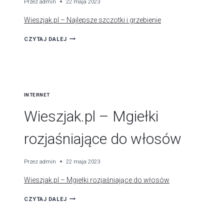
Przez
admin
22 maja 2023
Wieszjak.pl – Najlepsze szczotki i grzebienie
WIESZJAK.PL
CZYTAJ DALEJ
–
NAJLEPSZE
SZCZOTKI
I
INTERNET
GRZEBIENIE
Wieszjak.pl – Mgiełki
rozjaśniające do włosów
Przez
admin
22 maja 2023
Wieszjak.pl – Mgiełki rozjaśniające do włosów
WIESZJAK.PL
CZYTAJ DALEJ
–
MGIEŁKI