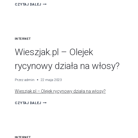
AVANTI24.PL
CZYTAJ DALEJ
–
ZADBAJ
O
WŁOSY
INTERNET
ZIMĄ
Wieszjak.pl – Olejek
rycynowy działa na włosy?
Przez
admin
22 maja 2023
Wieszjak.pl – Olejek rycynowy działa na włosy?
WIESZJAK.PL
CZYTAJ DALEJ
–
OLEJEK
RYCYNOWY
DZIAŁA
INTERNET
NA