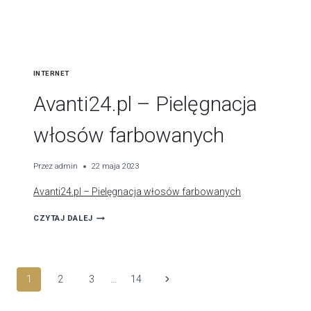
CONCIERGE
NA
TEMAT
NASZYCH
INTERNET
METOD
Avanti24.pl – Pielęgnacja
włosów farbowanych
Przez
admin
22 maja 2023
Avanti24.pl – Pielęgnacja włosów farbowanych
AVANTI24.PL
CZYTAJ DALEJ
–
PIELĘGNACJA
WŁOSÓW
Nawigacja
Następna
1
2
3
…
14
FARBOWANYCH
strona