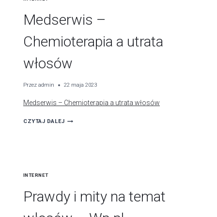
WŁOSY?
Medserwis –
Chemioterapia a utrata
włosów
Przez
admin
22 maja 2023
Medserwis – Chemioterapia a utrata włosów
MEDSERWIS
CZYTAJ DALEJ
–
CHEMIOTERAPIA
A
UTRATA
INTERNET
WŁOSÓW
Prawdy i mity na temat