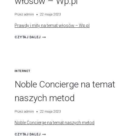
włosów – Wp.pl
Przez
admin
22 maja 2023
Prawdy i mity na temat włosów – Wp.pl
PRAWDY
CZYTAJ DALEJ
I
MITY
NA
TEMAT
INTERNET
WŁOSÓW
–
Noble Concierge na temat
WP.PL
naszych metod
Przez
admin
22 maja 2023
Noble Concierge na temat naszych metod
NOBLE
CZYTAJ DALEJ