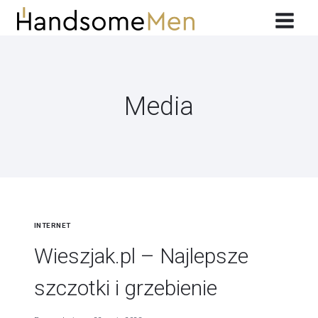
Przeskocz
do
treści
Media
INTERNET
Wieszjak.pl – Najlepsze
szczotki i grzebienie