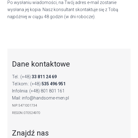
Po wysłaniu wiadomości, na Twój adres e-mail zostanie
wysłana jej kopia. Nasz konsultant skontaktuje się z Tobą
najpóźniej w ciągu 48 godzin (w dni robocze).
Dane kontaktowe
Tel.: (+48)
33 811 24 69
Tel.kom.: (+48)
535 496 951
Infolinia: (+48) 801 801 161
Mail: info@handsome-men.pl
NIP: 5471001734
REGON: 070524970
Znajdź nas