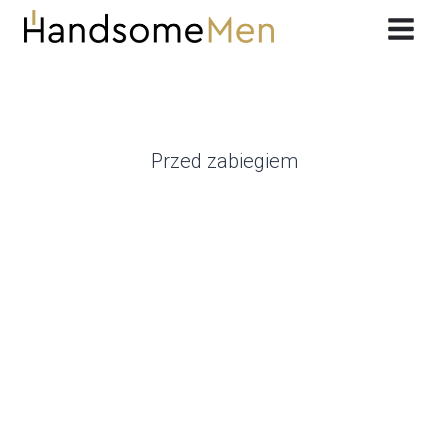
Przeskocz
do
treści
Przed zabiegiem