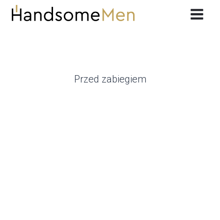
Przeskocz
do
treści
Przed zabiegiem