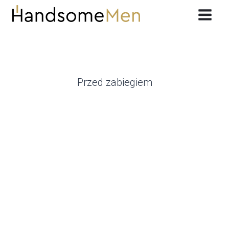
Przeskocz
do
treści
Przed zabiegiem