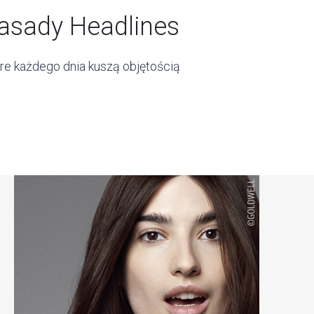
asady Headlines
re każdego dnia kuszą objętością