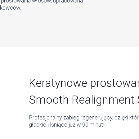
o prostowania włosów, opracowana
aukowców.
Keratynowe prostowa
Smooth Realignment
Profesjonalny zabieg regenerujący, dzięki kt
gładkie i lśniące już w 90 minut!