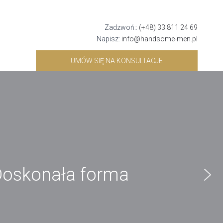
Zadzwoń::
(+48) 33 811 24 69
Napisz:
info@handsome-men.pl
UMÓW SIĘ NA KONSULTACJE
oskonała forma