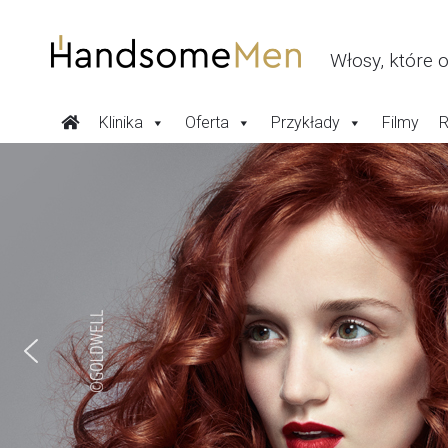
Przeskocz
do
treści
Włosy, które 
Klinika
Oferta
Przykłady
Filmy
R