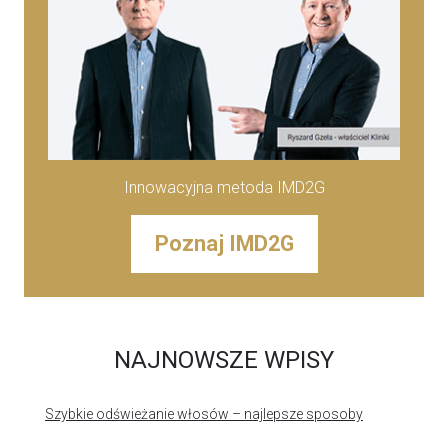
Innowacyjna metoda IMD2G
Poznaj IMD2G
NAJNOWSZE WPISY
Szybkie odświeżanie włosów – najlepsze sposoby