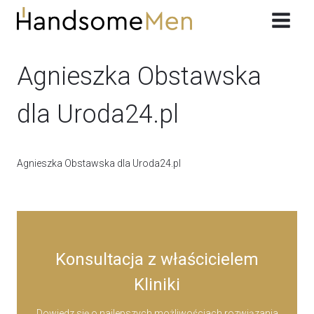
Przeskocz
do
treści
Agnieszka Obstawska
dla Uroda24.pl
Agnieszka Obstawska dla Uroda24.pl
Konsultacja z właścicielem
Kliniki
Dowiedz się o najlepszych możliwościach rozwiązania