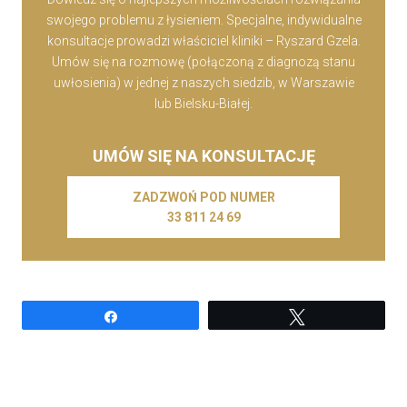
swojego problemu z łysieniem. Specjalne, indywidualne
konsultacje prowadzi właściciel kliniki – Ryszard Gzela.
Umów się na rozmowę (połączoną z diagnozą stanu
uwłosienia) w jednej z naszych siedzib, w Warszawie
lub Bielsku-Białej.
UMÓW SIĘ NA KONSULTACJĘ
ZADZWOŃ POD NUMER
33 811 24 69
Udostępnij
Tweetuj