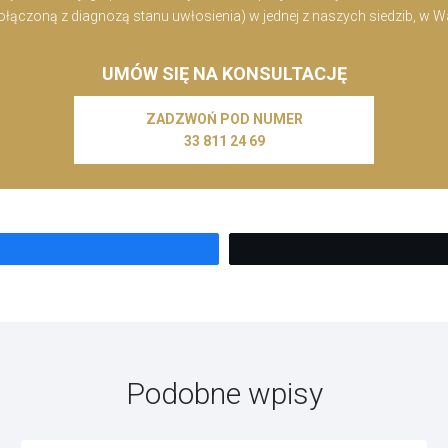
czoną z diagnozą stanu uwłosienia) w jednej z naszych siedzib, w War
UMÓW SIĘ NA KONSULTACJĘ
ZADZWOŃ POD NUMER
33 811 24 69
Podobne wpisy