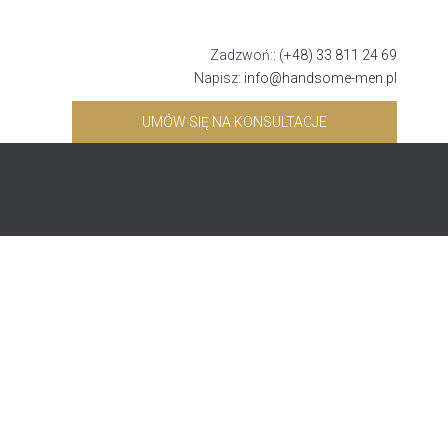
Zadzwoń::
(+48) 33 811 24 69
Napisz:
info@handsome-men.pl
UMÓW SIĘ NA KONSULTACJE