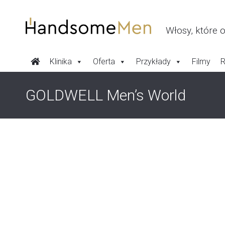
Przeskocz
do
treści
Włosy, które 
Klinika
Oferta
Przykłady
Filmy
R
GOLDWELL Men’s World