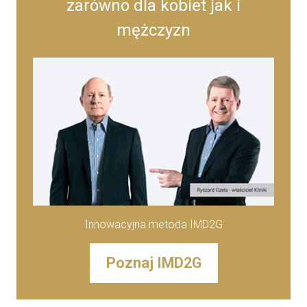
zarówno dla kobiet jak i
mężczyzn
Innowacyjna metoda IMD2G
Poznaj IMD2G