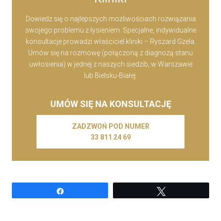
Dowiedz się o najlepszych możliwościach rozwiązania
swojego problemu z łysieniem. Specjalne, indywidualne
konsultacje prowadzi właściciel kliniki – Ryszard Gzela.
Umów się na rozmowę (połączoną z diagnozą stanu
uwłosienia) w jednej z naszych siedzib, w Warszawie
lub Bielsku-Białej.
UMÓW SIĘ NA KONSULTACJĘ
ZADZWOŃ POD NUMER
33 811 24 69
Udostępnij
Tweetuj