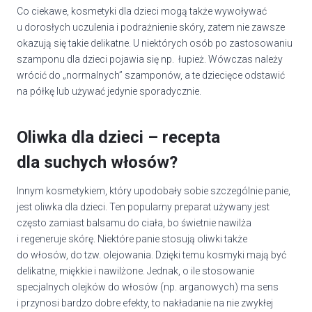
Co ciekawe, kosmetyki dla dzieci mogą także wywoływać
u dorosłych uczulenia i podrażnienie skóry, zatem nie zawsze
okazują się takie delikatne. U niektórych osób po zastosowaniu
szamponu dla dzieci pojawia się np. łupież. Wówczas należy
wrócić do „normalnych” szamponów, a te dziecięce odstawić
na półkę lub używać jedynie sporadycznie.
Oliwka dla dzieci – recepta
dla suchych włosów?
Innym kosmetykiem, który upodobały sobie szczególnie panie,
jest oliwka dla dzieci. Ten popularny preparat używany jest
często zamiast balsamu do ciała, bo świetnie nawilża
i regeneruje skórę. Niektóre panie stosują oliwki także
do włosów, do tzw. olejowania. Dzięki temu kosmyki mają być
delikatne, miękkie i nawilżone. Jednak, o ile stosowanie
specjalnych olejków do włosów (np. arganowych) ma sens
i przynosi bardzo dobre efekty, to nakładanie na nie zwykłej