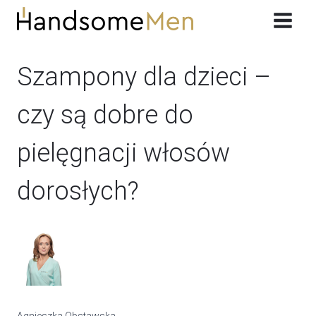
Przeskocz
do
treści
Szampony dla dzieci –
czy są dobre do
pielęgnacji włosów
dorosłych?
Agnieszka Obstawska