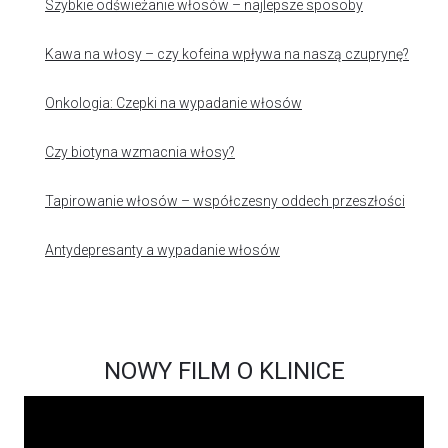
Szybkie odświeżanie włosów – najlepsze sposoby
Kawa na włosy – czy kofeina wpływa na naszą czuprynę?
Onkologia: Czepki na wypadanie włosów
Czy biotyna wzmacnia włosy?
Tapirowanie włosów – współczesny oddech przeszłości
Antydepresanty a wypadanie włosów
NOWY FILM O KLINICE