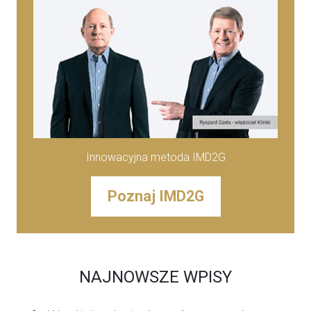
Innowacyjna metoda IMD2G
Poznaj IMD2G
NAJNOWSZE WPISY