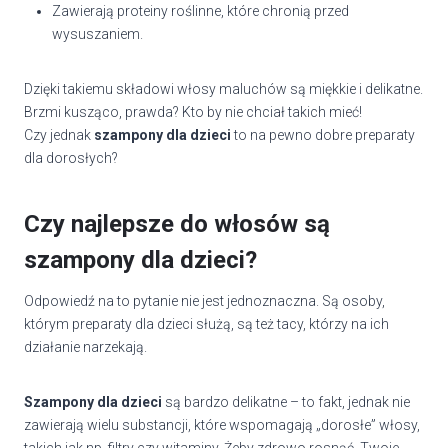
Zawierają proteiny roślinne, które chronią przed
wysuszaniem.
Dzięki takiemu składowi włosy maluchów są miękkie i delikatne.
Brzmi kusząco, prawda? Kto by nie chciał takich mieć!
Czy jednak
szampony dla dzieci
to na pewno dobre preparaty
dla dorosłych?
Czy najlepsze do włosów są
szampony dla dzieci?
Odpowiedź na to pytanie nie jest jednoznaczna. Są osoby,
którym preparaty dla dzieci służą, są też tacy, którzy na ich
działanie narzekają.
Szampony dla dzieci
są bardzo delikatne – to fakt, jednak nie
zawierają wielu substancji, które wspomagają „dorosłe” włosy,
takich jak np. filtry czy witaminy. Żeby zdrowo rosnąć, Twoje