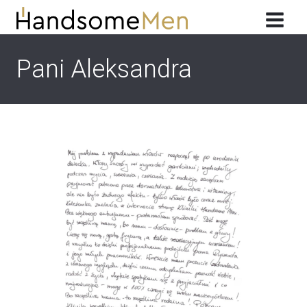
Przeskocz
do
treści
Pani Aleksandra