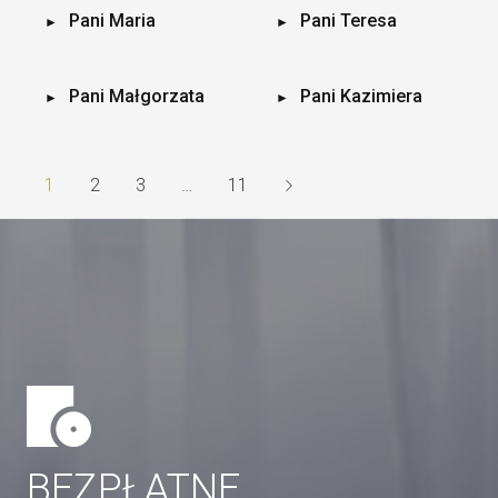
Pani Maria
Pani Teresa
Pani Małgorzata
Pani Kazimiera
1
2
3
…
11
BEZPŁATNE