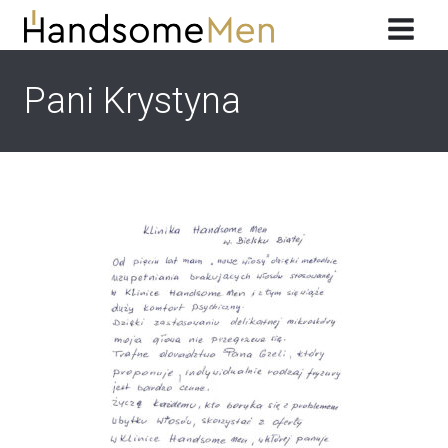
Przeskocz
do
treści
Pani Krystyna