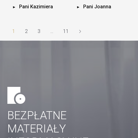
Pani Kazimiera
Pani Joanna
1
2
3
…
11
BEZPŁATNE
MATERIAŁY