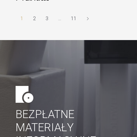
1
2
3
…
11
BEZPŁATNE
MATERIAŁY