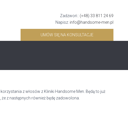
Zadzwoń::
(+48) 33 811 24 69
Napisz:
info@handsome-men.pl
UMÓW SIĘ NA KONSULTACJE
korzystania z włosów z Kliniki Handsome Men. Będą to już
ę, że z następnych również będę zadowolona.