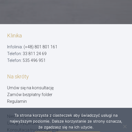
Klinika
Infolinia:
(+48) 801 801 161
Telefon:
33 811 24 69
Telefon:
535 496 951
Na skróty
Umów się na konsultację
Zamów bezpłatny folder
Regulamin
Ta strona korzysta z ciasteczek aby świadczyć usługi na
Niechirurgiczne uzupełnianie włosów IMD2G
najwyższym poziomie. Dalsze korzystanie ze strony oznacza,
Usługi fryzjerskie
że zgadzasz się na ich użycie.
Konsultacja trychologiczna