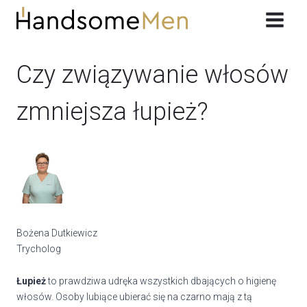
Przeskocz
do
treści
Czy związywanie włosów
zmniejsza łupież?
Bożena Dutkiewicz
Trycholog
Łupież
to prawdziwa udręka wszystkich dbających o higienę
włosów. Osoby lubiące ubierać się na czarno mają z tą