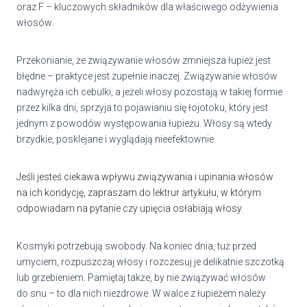
oraz F – kluczowych składników dla właściwego odżywienia
włosów.
Przekonianie, że związywanie włosów zmniejsza łupież jest
błędne – praktyce jest zupełnie inaczej. Związywanie włosów
nadwyręża ich cebulki, a jeżeli włosy pozostają w takiej formie
przez kilka dni, sprzyja to pojawianiu się łojotoku, który jest
jednym z powodów występowania łupieżu. Włosy są wtedy
brzydkie, posklejane i wyglądają nieefektownie.
Jeśli jesteś ciekawa wpływu związywania i upinania włosów
na ich kondycję, zapraszam do lektrur artykułu, w którym
odpowiadam na pytanie czy upięcia osłabiają włosy.
Kosmyki potrzebują swobody. Na koniec dnia, tuż przed
umyciem, rozpuszczaj włosy i rozczesuj je delikatnie szczotką
lub grzebieniem. Pamiętaj także, by nie związywać włosów
do snu – to dla nich niezdrowe. W walce z łupieżem należy