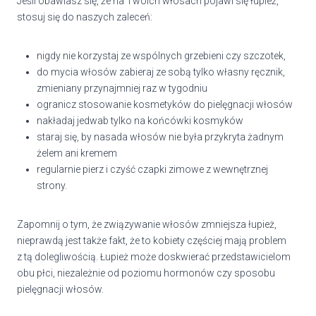
Jeśli obawiasz się, że na Twoich włosach pojawi się
łupież,
stosuj się do naszych zaleceń:
nigdy nie korzystaj ze wspólnych grzebieni czy szczotek,
do mycia włosów zabieraj ze sobą tylko własny ręcznik,
zmieniany przynajmniej raz w tygodniu
ogranicz stosowanie kosmetyków do pielęgnacji włosów
nakładaj jedwab tylko na końcówki kosmyków
staraj się, by nasada włosów nie była przykryta żadnym
żelem ani kremem
regularnie pierz i czyść czapki zimowe z wewnętrznej
strony.
Zapomnij o tym, że związywanie włosów zmniejsza łupież,
nieprawdą jest także fakt, że to kobiety częściej mają problem
z tą dolegliwością. Łupież może doskwierać przedstawicielom
obu płci, niezależnie od poziomu hormonów czy sposobu
pielęgnacji włosów.