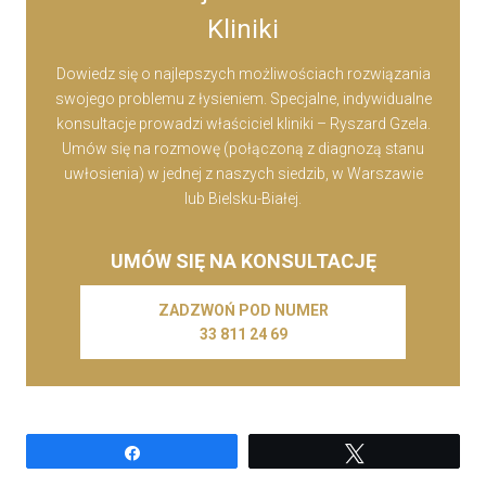
Kliniki
Dowiedz się o najlepszych możliwościach rozwiązania
swojego problemu z łysieniem. Specjalne, indywidualne
konsultacje prowadzi właściciel kliniki – Ryszard Gzela.
Umów się na rozmowę (połączoną z diagnozą stanu
uwłosienia) w jednej z naszych siedzib, w Warszawie
lub Bielsku-Białej.
UMÓW SIĘ NA KONSULTACJĘ
ZADZWOŃ POD NUMER
33 811 24 69
Udostępnij
Tweetuj