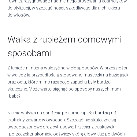
również rezygnować z nadmiernego stosowania kosmetyków
do stylizacji, w szczególności, szkodliwego dla nich lakieru
do włosów.
Walka z łupieżem domowymi
sposobami
Z łupieżem można walczyć na wiele sposobów. W przeszłości
w walce z tą przypadłością stosowano maseczki na bazie jajek
oraz octu, które mimo rażącego zapachu były bardzo
skuteczne. Może warto sięgnąć po sposoby naszych mam
i babć?
Nic nie wpływa na obniżenie poziomu łupieżu bardziej niż
ekstrakty zawarte w owocach. Szczególnie skuteczne są
owoce sezonowe oraz cytrusowe. Przecier z truskawek
i porzeczek znakomicie odświeży skórę głowy. Już po dwóch