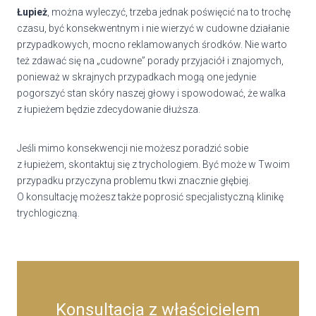
Łupież
, można wyleczyć, trzeba jednak poświęcić na to trochę
czasu, być konsekwentnym i nie wierzyć w cudowne działanie
przypadkowych, mocno reklamowanych środków. Nie warto
też zdawać się na „cudowne” porady przyjaciół i znajomych,
ponieważ w skrajnych przypadkach mogą one jedynie
pogorszyć stan skóry naszej głowy i spowodować, że walka
z łupieżem będzie zdecydowanie dłuższa.
Jeśli mimo konsekwencji nie możesz poradzić sobie
z łupieżem, skontaktuj się z trychologiem. Być może w Twoim
przypadku przyczyna problemu tkwi znacznie głębiej.
O konsultację możesz także poprosić specjalistyczną klinikę
trychlogiczną.
Konsultacja z właścicielem