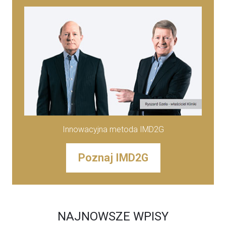
Innowacyjna metoda IMD2G
Poznaj IMD2G
NAJNOWSZE WPISY