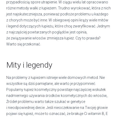
przypadłością spore utrapienie. W ciągu wielu lat opracowano
różne metody walki z łupieżem. Trudno wyrokować, która z nich
jest najskuteczniejsza, ponieważ podłoże problemu u każdego
z chorych może być inne. W obiegowej opini krąży wiele mitów
i legend dotyczących łupieżu, które chcę zweryfikować. Jednym
z najczęściej powtarzanych poglądów jest opinia,
że związywanie włosów zmniejsza łupież. Czy to prawda?
Warto się przekonać.
Mity i legendy
Na problemy z łupieżem istnieje wiele domowych metod. Nie
wszystkie są dziś pamiętane, ale warto je przypomnieć.
Popularny łupież kosmetyczny powstaje najczęściej wskutek
nadmiernego używania środków kosmetycznych do włosów,.
Źródeł problemu warto także szukać w genetyce
i nieodpowiedniej diecie. Jeśli nieoczekiwanie na Twojej głowie
pojawi się łupież, może to oznaczać, że brakuje Ci witamin B, E