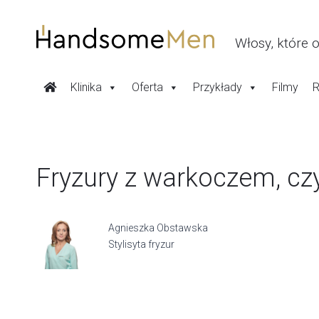
Przeskocz
do
treści
Włosy, które 
Klinika
Oferta
Przykłady
Filmy
R
Fryzury z warkoczem, czyl
Agnieszka Obstawska
Stylisyta fryzur