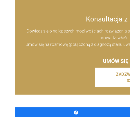
Konsultacja z 
Dowiedz się o najlepszych możliwościach rozwiązania sw
prowadzi właścici
Umów się na rozmowę (połączoną z diagnozą stanu uwłosie
UMÓW SIĘ
ZADZW
3
Udostępnij