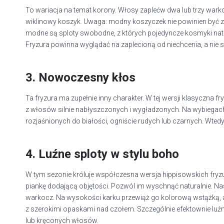
To wariacja na temat korony. Włosy zaplećw dwa lub trzy warkoc
wiklinowy koszyk. Uwaga: modny koszyczek nie powinien być za
modne są sploty swobodne, z których pojedyncze kosmyki natur
Fryzura powinna wyglądać na zaplecioną od niechcenia, a nie 
3. Nowoczesny kłos
Ta fryzura ma zupełnie inny charakter. W tej wersji klasyczna 
z włosów silnie nabłyszczonych i wygładzonych. Na wybiegach
rozjaśnionych do białości, ogniście rudych lub czarnych. Wtedy c
4. Luźne sploty w stylu boho
W tym sezonie króluje współczesna wersja hippisowskich fryzu
piankę dodającą objętości. Pozwól im wyschnąć naturalnie. Nast
warkocz. Na wysokości karku przewiąż go kolorową wstążką, a 
z szerokimi opaskami nad czołem. Szczególnie efektownie luźn
lub kręconych włosów.