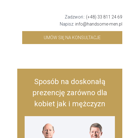
Zadzwoń::
(+48) 33 811 24 69
Napisz:
info@handsome-men.pl
UMÓW SIĘ NA KONSULTACJE
Sposób na doskonałą
prezencję zarówno dla
kobiet jak i mężczyzn