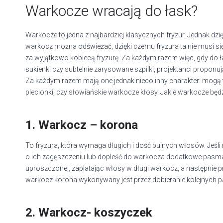
Warkocze wracają do łask?
Warkocze to jedna z najbardziej klasycznych fryzur. Jednak dz
warkocz można odświeżać, dzięki czemu fryzura ta nie musi się 
za wyjątkowo kobiecą fryzurę. Za każdym razem więc, gdy do ł
sukienki czy subtelnie zarysowane szpilki, projektanci propon
Za każdym razem mają one jednak nieco inny charakter: mogą 
plecionki, czy słowiańskie warkocze kłosy. Jakie warkocze będ
1. Warkocz – korona
To fryzura, która wymaga długich i dość bujnych włosów. Jeśli
o ich zagęszczeniu lub dopleść do warkocza dodatkowe pasma
uproszczonej, zaplatając włosy w długi warkocz, a następnie
warkocz korona wykonywany jest przez dobieranie kolejnych pa
2. Warkocz- koszyczek