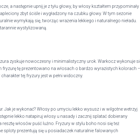
ze, a następnie upnij je z tyłu głowy, by włosy kształtem przypominały
pleciony zbyt ściśle i wygładzony na czubku głowy. W tym sezonie
alnie wymykają się, tworząc wrażenia lekkiego i naturalnego nieładu.
starannie wystylizowaną.
fryzura zyskuje nowoczesny i minimalistyczny urok. Warkocz wykonuje si
 fryzurę tę prezentowano na włosach o bardzo wyrazistych kolorach 
harakter tej fryzury jest w pełni widoczny.
r. Jak je wykonać? Włosy po umyciu lekko wysusz i w wilgotne wetrzyj
ępnie lekko natapiruj włosy u nasady i zacznij splatać dobierany
resztę włosów puść luźno. Fryzury w stylu boho nosi się też
e sploty prezentują się u posiadaczek naturalnie falowanych