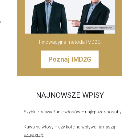
y
Innowacyjna metoda IMD2G
Poznaj IMD2G
NAJNOWSZE WPISY
i
Szybkie odświeżanie włosów – najlepsze sposoby
Kawa na włosy – czy kofeina wpływa na naszą
czuprynę?