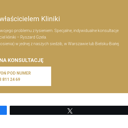
właścicielem Kliniki
ojego problemu z łysieniem. Specjalne, indywidualne konsultacje
el kliniki – Ryszard Gzela.
nia) w jednej z naszych siedzib, w Warszawie lub Bielsku-Białej.
 NA KONSULTACJĘ
OŃ POD NUMER
3 811 24 69
Tweetuj