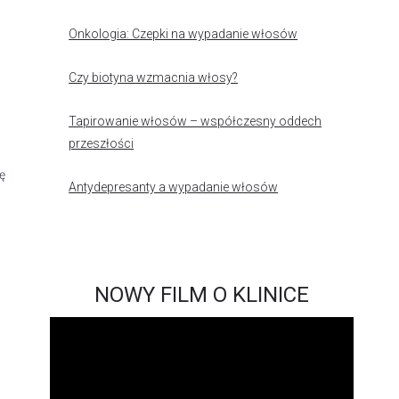
Onkologia: Czepki na wypadanie włosów
Czy biotyna wzmacnia włosy?
Tapirowanie włosów – współczesny oddech
przeszłości
ę
Antydepresanty a wypadanie włosów
–
NOWY FILM O KLINICE