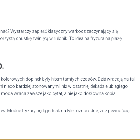
konać? Wystarczy zapleść klasyczny warkocz zaczynający się
zystą chustkę zwiniętą w rulonik. To idealna fryzura na plażę
0.
 kolorowych dopinek były hitem tamtych czasów. Dziś wracają na fali
ami nieco bardziej stonowanymi, niż w ostatniej dekadzie ubiegłego
, że moda wraca zawsze jako cytat, a nie jako dosłowna kopia.
ów. Modne fryzury będą jednak na tyle różnorodne, że z pewnością