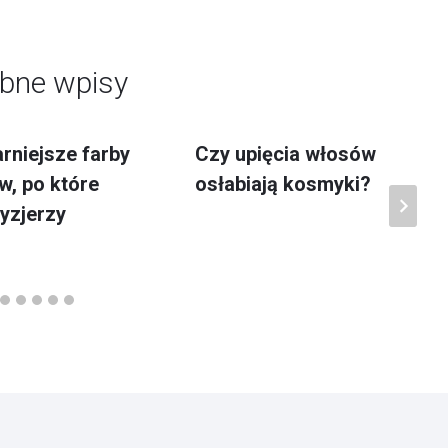
bne wpisy
rniejsze farby
Czy upięcia włosów
w, po które
osłabiają kosmyki?
ryzjerzy