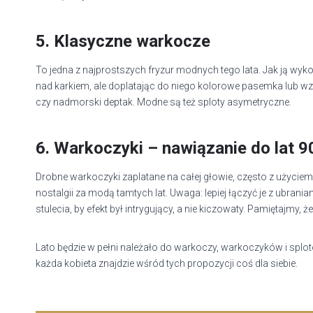
5. Klasyczne warkocze
To jedna z najprostszych fryzur modnych tego lata. Jak ją wy
nad karkiem, ale doplatając do niego kolorowe pasemka lub wzor
czy nadmorski deptak. Modne są też sploty asymetryczne.
6. Warkoczyki – nawiązanie do lat 9
Drobne warkoczyki zaplatane na całej głowie, często z użyciem
nostalgii za modą tamtych lat. Uwaga: lepiej łączyć je z ubrani
stulecia, by efekt był intrygujący, a nie kiczowaty. Pamiętajmy
Lato będzie w pełni należało do warkoczy, warkoczyków i splot
każda kobieta znajdzie wśród tych propozycji coś dla siebie.