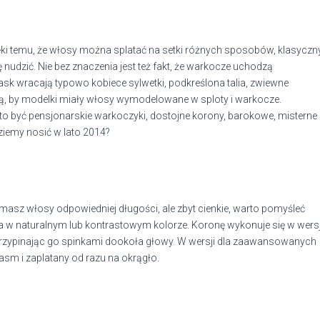
ięki temu, że włosy można splatać na setki różnych sposobów, klasyczn
nudzić. Nie bez znaczenia jest też fakt, że warkocze uchodzą
ask wracają typowo kobiece sylwetki, podkreślona talia, zwiewne
ują, by modelki miały włosy wymodelowane w sploty i warkocze.
to być pensjonarskie warkoczyki, dostojne korony, barokowe, misterne
ziemy nosić w lato 2014?
 masz włosy odpowiedniej długości, ale zbyt cienkie, warto pomyśleć
 w naturalnym lub kontrastowym kolorze. Koronę wykonuje się w wersj
 przypinając go spinkami dookoła głowy. W wersji dla zaawansowanych
sm i zaplatany od razu na okrągło.