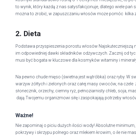
to wynik, który każdą z nas satysfakcjonuje, dlatego wiele p
można to zrobić, w zapuszczaniu włosów może pomóc kilka 
2. Dieta
Podstawa przyspieszenia porostu włosów Najskuteczniejszą 
im odpowiedniej dawki składników odżywczych. Zacznij od tyc
musi być bogata w kluczowe dla kosmyków witaminy i minerały
Na pewno chude mięso (świetna jest wątróbka) oraz ryby. W s
warzyw żółtych i zielonych oraz całej masy owoców, na czele
słonecznik, orzechy, ciemny ryż, pełnoziarnisty chleb, soja, ma
dają Twojemu organizmowi siłę i zaspokajają potrzeby włosó
Ważne!
Nie zapominaj o piciu dużych ilości wody! Absolutne minimum, t
pokrzywy i skrzypu polnego oraz mlekiem krowim, o ile nie mas