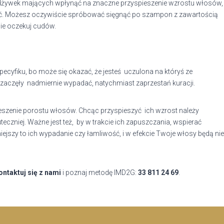
dżywek mających wpłynąć na znaczne przyspieszenie wzrostu włosów,
ość. Możesz oczywiście spróbować sięgnąć po szampon z zawartością
nie oczekuj cudów.
yfiku, bo może się okazać, że jesteś uczulona na któryś ze
e zaczęły nadmiernie wypadać, natychmiast zaprzestań kuracji.
eszenie porostu włosów. Chcąc przyspieszyć ich wzrost należy
eczniej. Ważne jest też, by w trakcie ich zapuszczania, wspierać
ejszy to ich wypadanie czy łamliwość, i w efekcie Twoje włosy będą nie
ontaktuj się z nami
i poznaj metodę IMD2G:
33 811 24 69
.