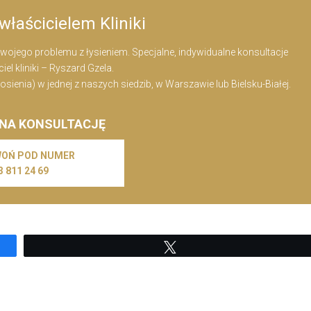
właścicielem Kliniki
ojego problemu z łysieniem. Specjalne, indywidualne konsultacje
el kliniki – Ryszard Gzela.
nia) w jednej z naszych siedzib, w Warszawie lub Bielsku-Białej.
 NA KONSULTACJĘ
OŃ POD NUMER
3 811 24 69
Tweetuj