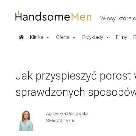
Przeskocz
do
treści
Włosy, które 
Klinika
Oferta
Przykłady
Filmy
R
Jak przyspieszyć porost
sprawdzonych sposobó
Agnieszka Obstawska
Stylisyta fryzur