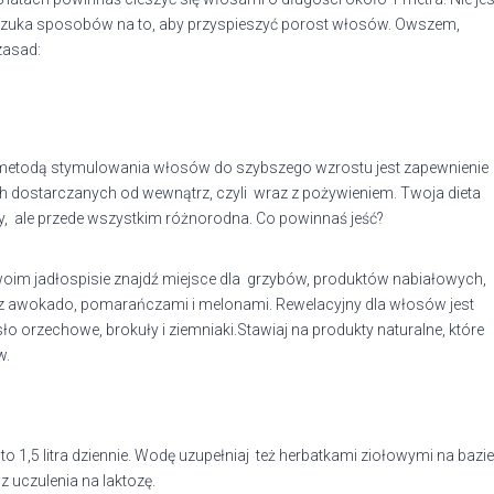
ań szuka sposobów na to, aby przyspieszyć porost włosów. Owszem,
zasad:
metodą stymulowania włosów do szybszego wzrostu jest zapewnienie
h dostarczanych od wewnątrz, czyli wraz z pożywieniem. Twoja dieta
, ale przede wszystkim różnorodna. Co powinnaś jeść?
woim jadłospisie znajdź miejsce dla grzybów, produktów nabiałowych,
 z awokado, pomarańczami i melonami. Rewelacyjny dla włosów jest
sło orzechowe, brokuły i ziemniaki.Stawiaj na produkty naturalne, które
w.
o 1,5 litra dziennie. Wodę uzupełniaj też herbatkami ziołowymi na bazie
z uczulenia na laktozę.