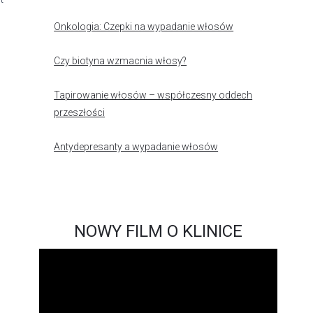
Onkologia: Czepki na wypadanie włosów
Czy biotyna wzmacnia włosy?
Tapirowanie włosów – współczesny oddech
przeszłości
Antydepresanty a wypadanie włosów
NOWY FILM O KLINICE