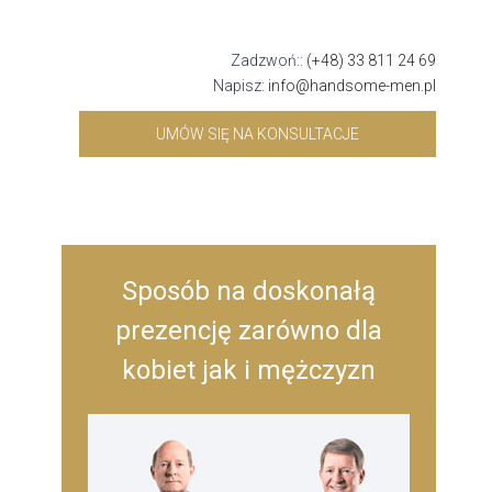
Zadzwoń::
(+48) 33 811 24 69
Napisz:
info@handsome-men.pl
UMÓW SIĘ NA KONSULTACJE
Sposób na doskonałą
prezencję zarówno dla
kobiet jak i mężczyzn