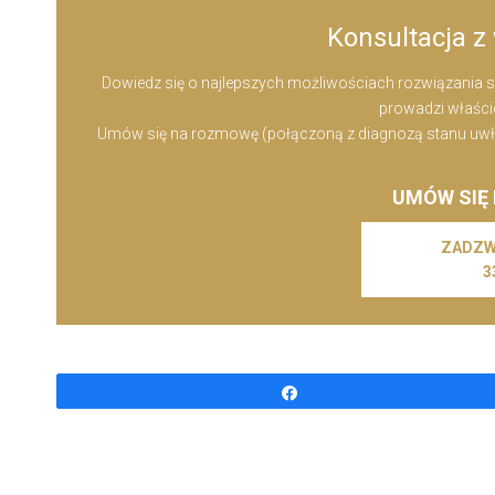
Konsultacja z 
Dowiedz się o najlepszych możliwościach rozwiązania sw
prowadzi właścici
Umów się na rozmowę (połączoną z diagnozą stanu uwłosie
UMÓW SIĘ
ZADZW
3
Udostępnij