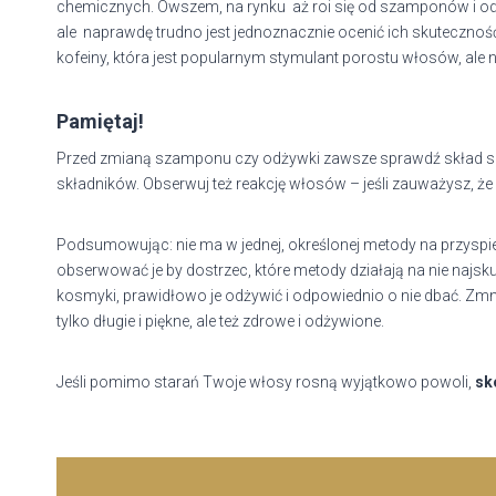
chemicznych. Owszem, na rynku aż roi się od szamponów i o
ale naprawdę trudno jest jednoznacznie ocenić ich skuteczn
kofeiny, która jest popularnym stymulant porostu włosów, ale 
Pamiętaj!
Przed zmianą szamponu czy odżywki zawsze sprawdź skład spec
składników. Obserwuj też reakcję włosów – jeśli zauważysz, ż
Podsumowując: nie ma w jednej, określonej metody na przyspi
obserwować je by dostrzec, które metody działają na nie najskut
kosmyki, prawidłowo je odżywić i odpowiednio o nie dbać. Zmni
tylko długie i piękne, ale też zdrowe i odżywione.
Jeśli pomimo starań Twoje włosy rosną wyjątkowo powoli,
sk