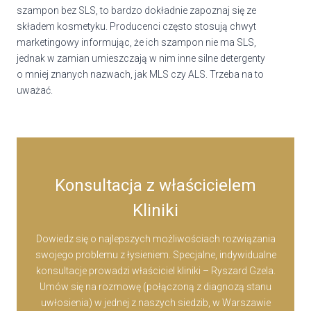
szampon bez SLS, to bardzo dokładnie zapoznaj się ze
składem kosmetyku. Producenci często stosują chwyt
marketingowy informując, że ich szampon nie ma SLS,
jednak w zamian umieszczają w nim inne silne detergenty
o mniej znanych nazwach, jak MLS czy ALS. Trzeba na to
uważać.
Konsultacja z właścicielem
Kliniki
Dowiedz się o najlepszych możliwościach rozwiązania
swojego problemu z łysieniem. Specjalne, indywidualne
konsultacje prowadzi właściciel kliniki – Ryszard Gzela.
Umów się na rozmowę (połączoną z diagnozą stanu
uwłosienia) w jednej z naszych siedzib, w Warszawie