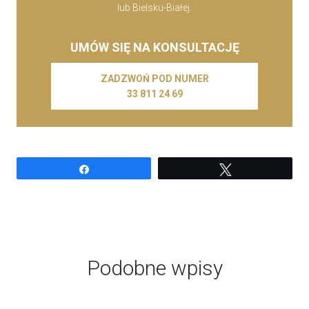
lub Bielsku-Białej.
UMÓW SIĘ NA KONSULTACJĘ
ZADZWOŃ POD NUMER
33 811 24 69
Udostępnij
Tweetuj
Podobne wpisy