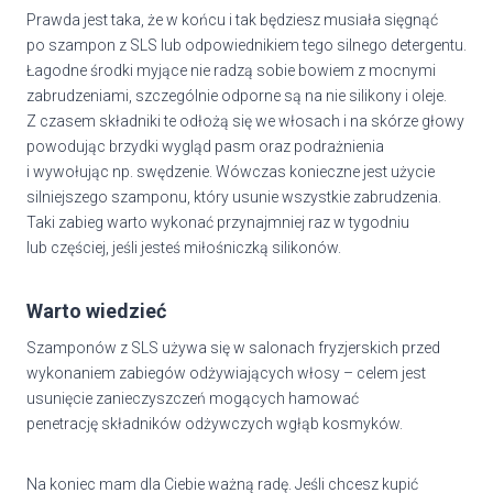
Prawda jest taka, że w końcu i tak będziesz musiała sięgnąć
po szampon z SLS lub odpowiednikiem tego silnego detergentu.
Łagodne środki myjące nie radzą sobie bowiem z mocnymi
zabrudzeniami, szczególnie odporne są na nie silikony i oleje.
Z czasem składniki te odłożą się we włosach i na skórze głowy
powodując brzydki wygląd pasm oraz podrażnienia
i wywołując np. swędzenie. Wówczas konieczne jest użycie
silniejszego szamponu, który usunie wszystkie zabrudzenia.
Taki zabieg warto wykonać przynajmniej raz w tygodniu
lub częściej, jeśli jesteś miłośniczką silikonów.
Warto wiedzieć
Szamponów z SLS używa się w salonach fryzjerskich przed
wykonaniem zabiegów odżywiających włosy – celem jest
usunięcie zanieczyszczeń mogących hamować
penetrację składników odżywczych wgłąb kosmyków.
Na koniec mam dla Ciebie ważną radę. Jeśli chcesz kupić