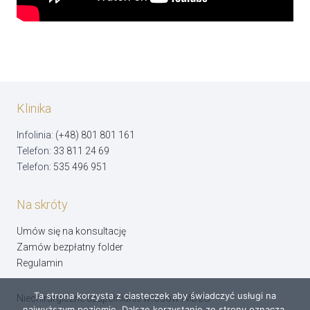
Klinika
Infolinia:
(+48) 801 801 161
Telefon:
33 811 24 69
Telefon:
535 496 951
Na skróty
Umów się na konsultację
Zamów bezpłatny folder
Regulamin
Ta strona korzysta z ciasteczek aby świadczyć usługi na
Niechirurgiczne uzupełnianie włosów IMD2G
najwyższym poziomie. Dalsze korzystanie ze strony oznacza,