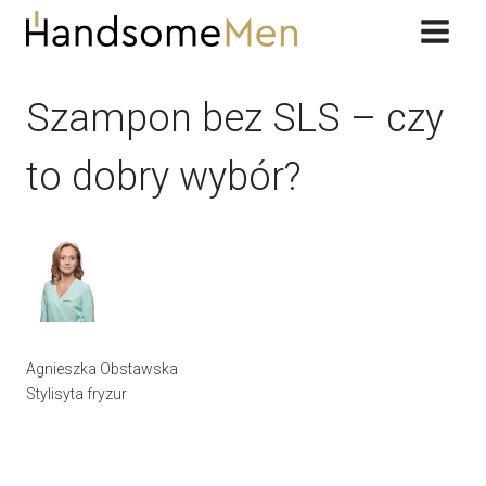
Przeskocz
do
treści
Szampon bez SLS – czy
to dobry wybór?
Agnieszka Obstawska
Stylisyta fryzur