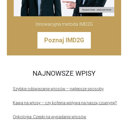
Innowacyjna metoda IMD2G
Poznaj IMD2G
NAJNOWSZE WPISY
Szybkie odświeżanie włosów – najlepsze sposoby
Kawa na włosy – czy kofeina wpływa na naszą czuprynę?
Onkologia: Czepki na wypadanie włosów