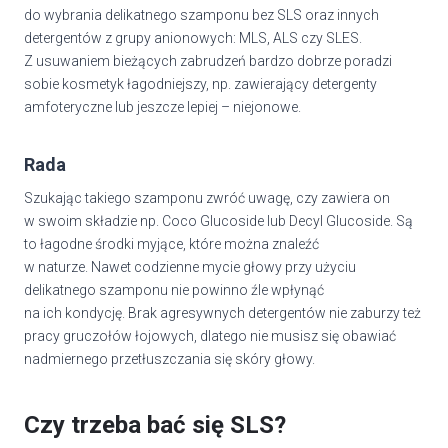
do wybrania delikatnego szamponu bez SLS oraz innych
detergentów z grupy anionowych: MLS, ALS czy SLES.
Z usuwaniem bieżących zabrudzeń bardzo dobrze poradzi
sobie kosmetyk łagodniejszy, np. zawierający detergenty
amfoteryczne lub jeszcze lepiej – niejonowe.
Rada
Szukając takiego szamponu zwróć uwagę, czy zawiera on
w swoim składzie np. Coco Glucoside lub Decyl Glucoside. Są
to łagodne środki myjące, które można znaleźć
w naturze. Nawet codzienne mycie głowy przy użyciu
delikatnego szamponu nie powinno źle wpłynąć
na ich kondycję. Brak agresywnych detergentów nie zaburzy też
pracy gruczołów łojowych, dlatego nie musisz się obawiać
nadmiernego przetłuszczania się skóry głowy.
Czy trzeba bać się SLS?