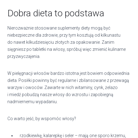
Dobra dieta to podstawa
Nierozważnie stosowane suplementy diety mogą być
niebezpieczne dla zdrowie, przy tym kosztują od kilkunastu
do nawet kilkudziesięciu złotych za opakowanie. Zanim
sięgniesz po tabletki na włosy, spróbuj więc zmienić kulinarne
przyzwyczajenia.
W pielęgnacji włosów bardzo istotna jest bowiem odpowiednia
dieta. Posiłki powinny być regularne i zbilansowane z przewagą
warzyw i owoców. Zawarte w nich witaminy, cynk, żelazo
i miedź pobudzą nasze włosy do wzrostu i zapobiegną
nadmiernemu wypadaniu.
Co warto jeść, by wspomóc włosy?
rzodkiewkę, kalarepkę i seler – mają one sporo krzemu,