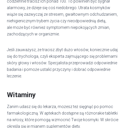
codziennie tracisz ich ponad 100. To powinien być sygnał
alarmowy, że dzieje się coś niedobrego. Utrata kosmyków
wiąże się zazwyczaj ze stresem, gwałtownym odchudzaniem,
niehigienicznym trybem życia czy nieodpowiednią dietą,
ale może być również symptomem niepokojących zmian,
zachodzących w organizmie.
Jeśli zauważysz, że tracisz zbyt dużo włosów, koniecznie udaj
się do trychologa, czyli eksperta zajmującego się problemami
skóry głowy i włosów. Specjalista przeprowadzi odpowiednie
badania i pomoże ustalić przyczyny i dobrać odpowiednie
leczenie.
Witaminy
Zanim udasz się do lekarza, możesz też sięgnąć po pomoc
farmakologiczną. W aptekach dostępne są różnorakie tabletki
na włosy, które pomogą wzmocnić Twoje kosmyki. W skrócie
określa się je mianem suplementów diety.