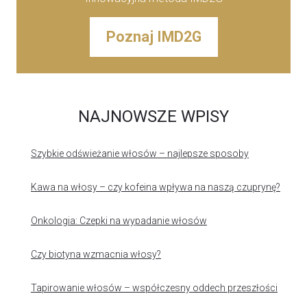
Poznaj IMD2G
NAJNOWSZE WPISY
Szybkie odświeżanie włosów – najlepsze sposoby
Kawa na włosy – czy kofeina wpływa na naszą czuprynę?
Onkologia: Czepki na wypadanie włosów
Czy biotyna wzmacnia włosy?
Tapirowanie włosów – współczesny oddech przeszłości