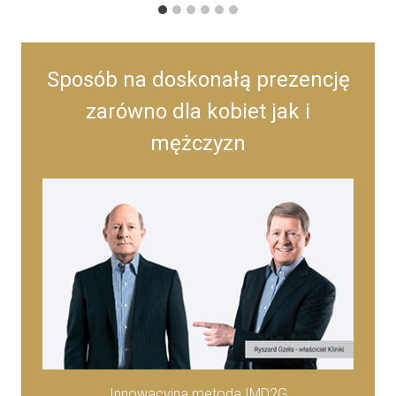
Sposób na doskonałą prezencję
zarówno dla kobiet jak i
mężczyzn
Innowacyjna metoda IMD2G