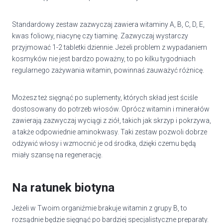
Standardowy zestaw zazwyczaj zawiera witaminy A, B, C, D, E,
kwas foliowy, niacynę czy tiaminę. Zazwyczaj wystarczy
przyjmować 1-2 tabletki dziennie. Jeżeli problem z wypadaniem
kosmyków nie jest bardzo poważny, to po kilku tygodniach
regularnego zażywania witamin, powinnaś zauważyć różnicę.
Możesz też sięgnąć po suplementy, których skład jest ściśle
dostosowany do potrzeb włosów. Oprócz witamin i minerałów
zawierają zazwyczaj wyciągi z ziół, takich jak skrzyp i pokrzywa,
a także odpowiednie aminokwasy. Taki zestaw pozwoli dobrze
odżywić włosy i wzmocnić je od środka, dzięki czemu będą
miały szansę na regenerację.
Na ratunek biotyna
Jeżeli w Twoim organiźmie brakuje witamin z grupy B, to
rozsądnie będzie sięgnąć po bardziej specjalistyczne preparaty.