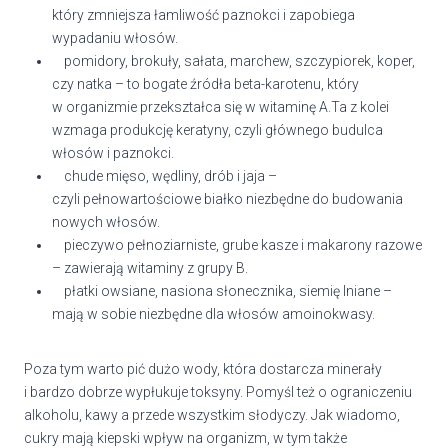
który zmniejsza łamliwość paznokci i zapobiega
wypadaniu włosów.
pomidory, brokuły, sałata, marchew, szczypiorek, koper,
czy natka – to bogate źródła beta-karotenu, który
w organizmie przekształca się w witaminę A.Ta z kolei
wzmaga produkcję keratyny, czyli głównego budulca
włosów i paznokci.
chude mięso, wędliny, drób i jaja –
czyli pełnowartościowe białko niezbędne do budowania
nowych włosów.
pieczywo pełnoziarniste, grube kasze i makarony razowe
– zawierają witaminy z grupy B.
płatki owsiane, nasiona słonecznika, siemię lniane –
mają w sobie niezbędne dla włosów amoinokwasy.
Poza tym warto pić dużo wody, która dostarcza minerały
i bardzo dobrze wypłukuje toksyny. Pomyśl też o ograniczeniu
alkoholu, kawy a przede wszystkim słodyczy. Jak wiadomo,
cukry mają kiepski wpływ na organizm, w tym także