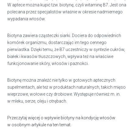
W aptece można kupić tzw. biotynę, czyli witaminę B7. Jest ona
polecana przez specjalistów właśnie w okresie nadmiernego
wypadania włosów.
Biotyna zawiera cząsteczki siarki. Dociera do odpowiednich
komórek organizmu, dostarczając im tego cennego
pierwiastka. Dzięki temu, że B7 uczestniczy w syntezie cukrów,
białek i kwasów tłuszczowych, wpływa też na właściwe
funkcjonowanie skóry, włosów i paznokci.
Biotynę można znaleźć nie tylko w gotowych aptecznych
supelmentach, ale też w produktach naturalnych, takich mięso
wieprzowe, wołowe czy drobiowe. Występuje również m. in.
w mleku, serze, oleju i otrębach.
Przeczytaj więcej o wpływie biotyny na kondycję włosów
w osobnym artykule na ten temat.