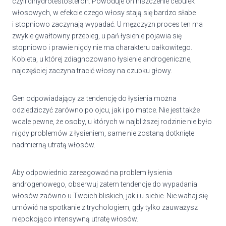
czyli dihydrotestosteron. Powoduje on niszczenie cebulek
włosowych, w efekcie czego włosy stają się bardzo słabe
i stopniowo zaczynają wypadać. U mężczyzn proces ten ma
zwykle gwałtowny przebieg, u pań łysienie pojawia się
stopniowo i prawie nigdy nie ma charakteru całkowitego.
Kobieta, u której zdiagnozowano łysienie androgeniczne,
najczęściej zaczyna tracić włosy na czubku głowy.
Gen odpowiadający za tendencję do łysienia można
odziedziczyć zarówno po ojcu, jak i po matce. Nie jest także
wcale pewne, że osoby, u których w najbliższej rodzinie nie było
nigdy problemów z łysieniem, same nie zostaną dotknięte
nadmierną utratą włosów.
Aby odpowiednio zareagować na problem łysienia
androgenowego, obserwuj zatem tendencje do wypadania
włosów zaówno u Twoich bliskich, jak i u siebie. Nie wahaj się
umówić na spotkanie z trychologiem, gdy tylko zauważysz
niepokojąco intensywną utratę włosów.