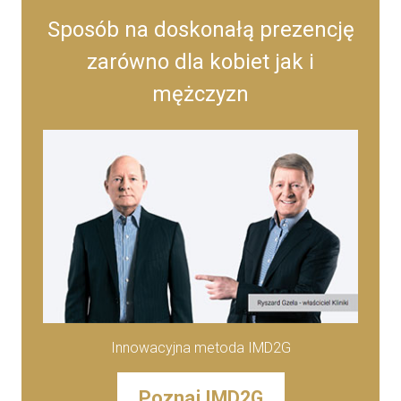
Sposób na doskonałą prezencję
zarówno dla kobiet jak i
mężczyzn
Innowacyjna metoda IMD2G
Poznaj IMD2G