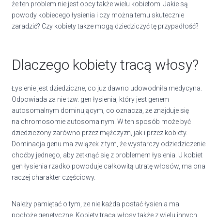
że ten problem nie jest obcy także wielu kobietom. Jakie są
powody kobiecego łysienia i czy można temu skutecznie
zaradzić? Czy kobiety także mogą dziedziczyć tę przypadłość?
Dlaczego kobiety tracą włosy?
Łysienie jest dziedziczne, co już dawno udowodniła medycyna.
Odpowiada za nie tzw. gen łysienia, który jest genem
autosomalnym dominującym, co oznacza, że znajduje się
na chromosomie autosomalnym. W ten sposób może być
dziedziczony zarówno przez mężczyzn, jak i przez kobiety.
Dominacja genu ma związek z tym, że wystarczy odziedziczenie
choćby jednego, aby zetknąć się z problemem łysienia. U kobiet
gen łysienia rzadko powoduje całkowitą utratę włosów, ma ona
raczej charakter częściowy.
Należy pamiętać o tym, że nie każda postać łysienia ma
podłoże genetyczne. Kobiety tracą włosy także z wielu innych