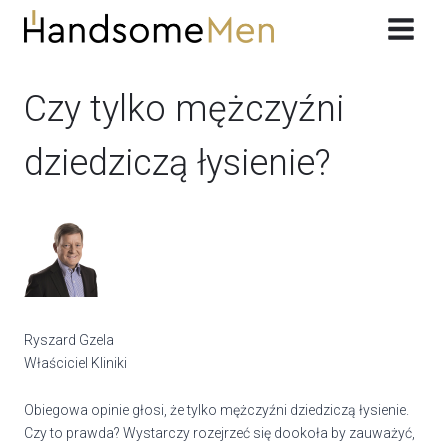
Przeskocz
do
treści
Czy tylko mężczyźni
dziedziczą łysienie?
Ryszard Gzela
Właściciel Kliniki
Obiegowa opinie głosi, że tylko mężczyźni dziedziczą łysienie.
Czy to prawda? Wystarczy rozejrzeć się dookoła by zauważyć,