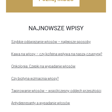
NAJNOWSZE WPISY
Szybkie odświeżanie włosów – najlepsze sposoby
Kawa na włosy – czy kofeina wpływa na naszą czuprynę?
Onkologia: Czepki na wypadanie włosów
Czy biotyna wzmacnia włosy?
Tapirowanie włosów – współczesny oddech przeszłości
Antydepresanty a wypadanie włosów